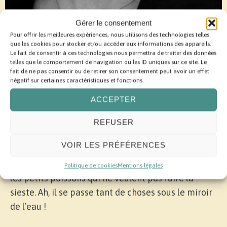
Gérer le consentement
Pour offrir les meilleures expériences, nous utilisons des technologies telles
Ramona Bădescu
que les cookies pour stocker et/ou accéder aux informations des appareils.
Le fait de consentir à ces technologies nous permettra de traiter des données
telles que le comportement de navigation ou les ID uniques sur ce site. Le
Ramona Bădescu vit au bord de la mer
fait de ne pas consentir ou de retirer son consentement peut avoir un effet
Méditerranée, à Marseille, où, quand elle n’écrit
négatif sur certaines caractéristiques et fonctions.
pas des histoires d’éléphants roses, de bêtes
ACCEPTER
poèmes ou des pièces de théâtre, elle chausse ses
palmes et son tuba pour rendre visite aux
REFUSER
poissons. C’est lors d’une de ces promenades
VOIR LES PRÉFÉRENCES
subaquatiques, en compagnie d’Amélie, que lui est
venue l’idée d’écrire une histoire sur mesure pour
Politique de cookies
Mentions légales
les petits poissons qui ne veulent pas faire la
sieste. Ah, il se passe tant de choses sous le miroir
de l’eau !