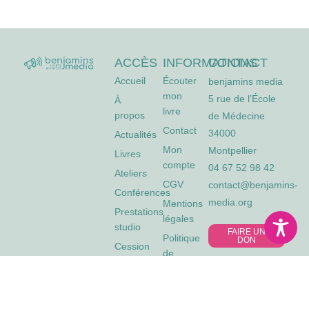
ACCÈS
INFORMATIONS
CONTACT
Accueil
Écouter
benjamins media
mon
5 rue de l’École
À
livre
propos
de Médecine
Contact
34000
Actualités
Mon
Montpellier
Livres
compte
04 67 52 98 42
Ateliers
CGV
contact@benjamins-
Conférences
media.org
Mentions
Prestations
légales
studio
FAIRE UN
Politique
DON
Cession
de
de
cookies
droits
(UE)